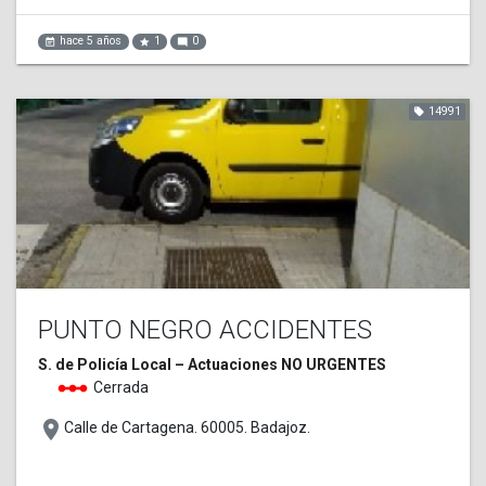
hace 5 años
1
0
event_note
star
mode_comment
14991
local_offer
PUNTO NEGRO ACCIDENTES
S. de Policía Local – Actuaciones NO URGENTES
linear_scale
Cerrada
place
Calle de Cartagena. 60005. Badajoz.