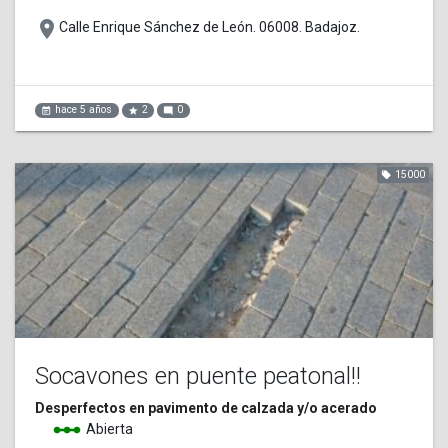
place
Calle Enrique Sánchez de León. 06008. Badajoz.
hace 5 años
2
0
event_note
star
mode_comment
15000
local_offer
Socavones en puente peatonal!!
Desperfectos en pavimento de calzada y/o acerado
linear_scale
Abierta