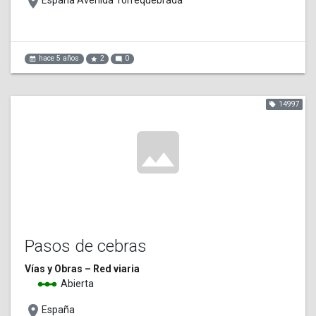
place
España Avenida Torrequebrada
hace 5 años
2
0
event_note
star
mode_comment
14997
local_offer
image
Pasos de cebras
Vías y Obras – Red viaria
linear_scale
Abierta
place
España