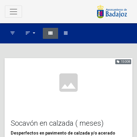
Skip to main content
filter_list
sort
view_module
view_headline
15008
local_offer
image
Socavón en calzada ( meses)
Desperfectos en pavimento de calzada y/o acerado