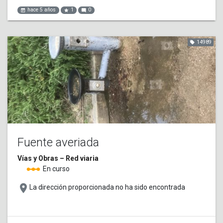
hace 5 años
1
0
event_note
star
mode_comment
14989
local_offer
Fuente averiada
Vías y Obras – Red viaria
linear_scale
En curso
place
La dirección proporcionada no ha sido encontrada