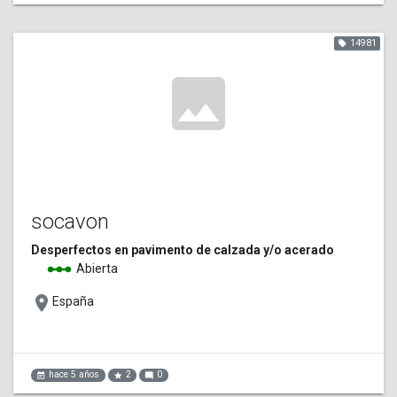
14981
local_offer
image
socavon
Desperfectos en pavimento de calzada y/o acerado
linear_scale
Abierta
place
España
hace 5 años
2
0
event_note
star
mode_comment