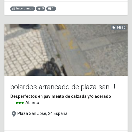
hace 5 años
0
1
event_note
star
mode_comment
14990
local_offer
bolardos arrancado de plaza san José
Desperfectos en pavimento de calzada y/o acerado
linear_scale
Abierta
place
Plaza San José, 24 España