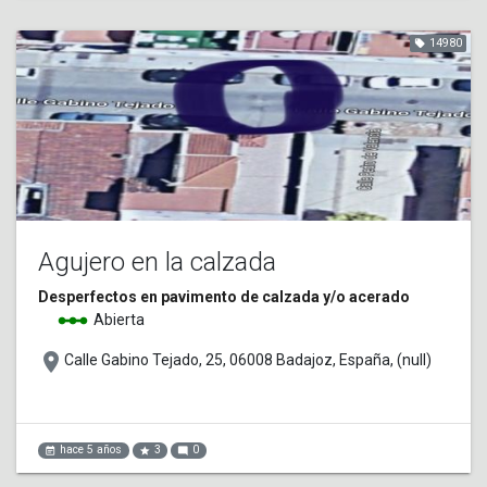
14980
local_offer
Agujero en la calzada
Desperfectos en pavimento de calzada y/o acerado
linear_scale
Abierta
place
Calle Gabino Tejado, 25, 06008 Badajoz, España, (null)
hace 5 años
3
0
event_note
star
mode_comment