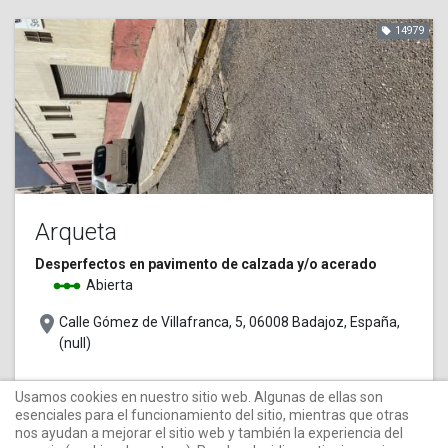
14979
local_offer
Arqueta
Desperfectos en pavimento de calzada y/o acerado
linear_scale
Abierta
place
Calle Gómez de Villafranca, 5, 06008 Badajoz, España,
(null)
Usamos cookies en nuestro sitio web. Algunas de ellas son
hace 5 años
3
0
event_note
star
mode_comment
esenciales para el funcionamiento del sitio, mientras que otras
nos ayudan a mejorar el sitio web y también la experiencia del