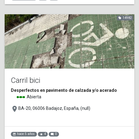
14982
local_offer
Carril bici
Desperfectos en pavimento de calzada y/o acerado
linear_scale
Abierta
place
BA-20, 06006 Badajoz, España, (null)
hace 5 años
4
0
event_note
star
mode_comment