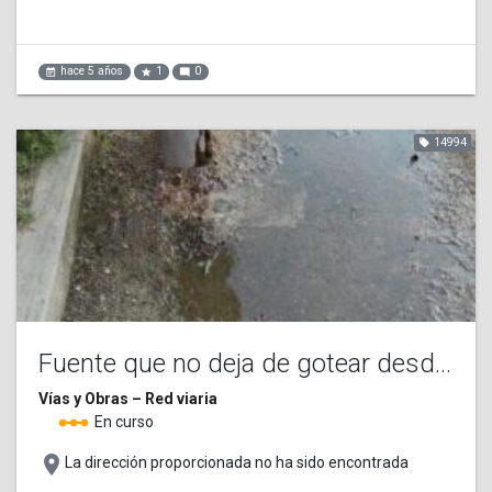
hace 5 años
1
0
event_note
star
mode_comment
14994
local_offer
Fuente que no deja de gotear desde hace varios días
Vías y Obras – Red viaria
linear_scale
En curso
place
La dirección proporcionada no ha sido encontrada