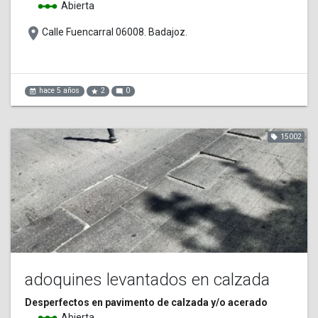
linear_scale
Abierta
place
Calle Fuencarral 06008. Badajoz.
hace 5 años
2
0
event_note
star
mode_comment
15002
local_offer
adoquines levantados en calzada
Desperfectos en pavimento de calzada y/o acerado
Abierta