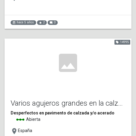
hace 5 años
2
0
event_note
star
mode_comment
14995
local_offer
image
Varios agujeros grandes en la calzada
Desperfectos en pavimento de calzada y/o acerado
linear_scale
Abierta
place
España