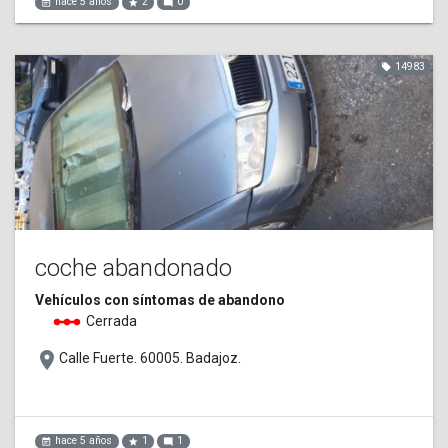
hace 5 años
2
0
event_note
star
mode_comment
14983
local_offer
coche abandonado
Vehículos con síntomas de abandono
linear_scale
Cerrada
place
Calle Fuerte. 60005. Badajoz.
hace 5 años
1
1
event_note
star
mode_comment