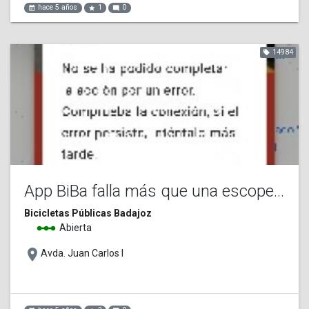
hace 5 años
1
0
event_note
star
mode_comment
14984
local_offer
App BiBa falla más que una escopeta de feria
Bicicletas Públicas Badajoz
linear_scale
Abierta
place
Avda. Juan Carlos I