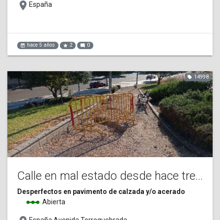
place
España
hace 5 años
2
0
event_note
star
mode_comment
14998
local_offer
Calle en mal estado desde hace tres años
Desperfectos en pavimento de calzada y/o acerado
linear_scale
Abierta