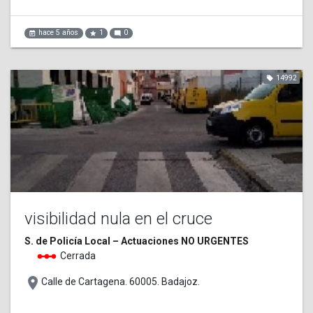
hace 5 años
1
0
event_note
star
mode_comment
14992
local_offer
visibilidad nula en el cruce
S. de Policía Local – Actuaciones NO URGENTES
linear_scale
Cerrada
place
Calle de Cartagena. 60005. Badajoz.