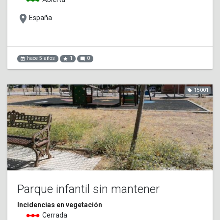
linear_scale
place
España
hace 5 años
1
0
event_note
star
mode_comment
15001
local_offer
Parque infantil sin mantener
Incidencias en vegetación
linear_scale
Cerrada