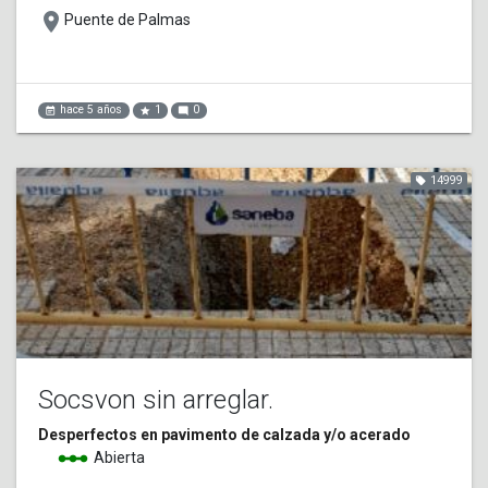
place
Puente de Palmas
hace 5 años
1
0
event_note
star
mode_comment
14999
local_offer
Socsvon sin arreglar.
Desperfectos en pavimento de calzada y/o acerado
linear_scale
Abierta