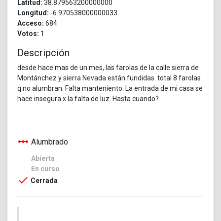
Latitud:
38.879563200000000
Longitud:
-6.970538000000033
Acceso:
684
Votos:
1
Descripción
desde hace mas de un mes, las farolas de la calle sierra de
Montánchez y sierra Nevada están fundidas. total 8 farolas
q no alumbran. Falta manteniento. La entrada de mi casa se
hace insegura x la falta de luz. Hasta cuando?
linear_scale
Alumbrado
Abierta
En curso
check
Cerrada