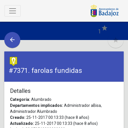
Skip to main content
star
1
arrow_back
star
#7371. farolas fundidas
Detalles
Categoría:
Alumbrado
Departamentos implicados:
Administrador aBisa,
Administrador Alumbrado
Creado:
25-11-2017 00:13:33 (hace 8 años)
Actualizado:
25-11-2017 00:13:33 (hace 8 años)