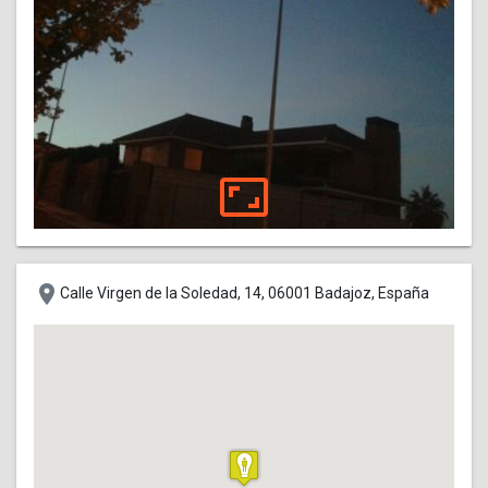
aspect_ratio
place
Calle Virgen de la Soledad, 14, 06001 Badajoz, España