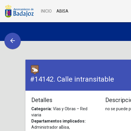
Skip to main content
INICIO
ABISA
arrow_back
#14142. Calle intransitable
Detalles
Descripci
Categoría:
Vías y Obras – Red
no se puede p
viaria
Departamentos implicados:
Administrador aBisa,