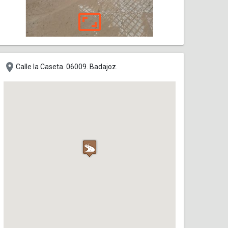
aspect_ratio
place
Calle la Caseta. 06009. Badajoz.